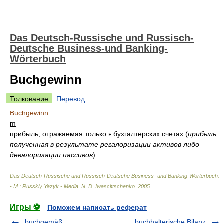
Das Deutsch-Russische und Russisch-
Deutsche Business-und Banking-
Wörterbuch
Buchgewinn
Толкование
Перевод
Buchgewinn
m
прибыль, отражаемая только в бухгалтерских счетах
(
прибыль,
полученная в результате ревалоризации активов либо
девалоризации пассивов
)
Das Deutsch-Russische und Russisch-Deutsche Business- und Banking-Wörterbuch.
- М.: Russkiy Yazyk - Media
.
N. D. Iwaschtschenko
.
2005
.
Игры ⚽
Поможем написать реферат
buchgemäß
buchhalterische Bilanz