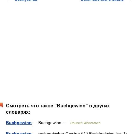
Смотреть что такое "Buchgewinn" в других
словарях:
Buchgewinn
— Buchgewinn …
Deutsch Wörterbuch
Buchgewinn
— rechnerischer Gewinn * * * Buch|ge|winn 〈m. 1〉