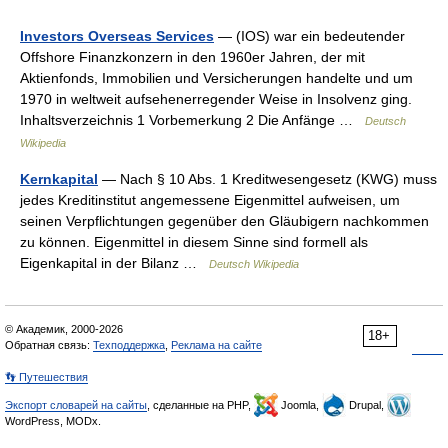
Investors Overseas Services
— (IOS) war ein bedeutender
Offshore Finanzkonzern in den 1960er Jahren, der mit
Aktienfonds, Immobilien und Versicherungen handelte und um
1970 in weltweit aufsehenerregender Weise in Insolvenz ging.
Inhaltsverzeichnis 1 Vorbemerkung 2 Die Anfänge …
Deutsch
Wikipedia
Kernkapital
— Nach § 10 Abs. 1 Kreditwesengesetz (KWG) muss
jedes Kreditinstitut angemessene Eigenmittel aufweisen, um
seinen Verpflichtungen gegenüber den Gläubigern nachkommen
zu können. Eigenmittel in diesem Sinne sind formell als
Eigenkapital in der Bilanz …
Deutsch Wikipedia
© Академик, 2000-2026
18+
Обратная связь:
Техподдержка
,
Реклама на сайте
👣 Путешествия
Экспорт словарей на сайты
, сделанные на PHP,
Joomla,
Drupal,
WordPress, MODx.